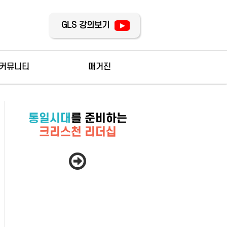
GLS 강의보기
커뮤니티
매거진
기수별카페
최근호
통일시대
를 준비하는
분과별카페
지난호
크리스천 리더십
나바다 장터
스굿즈 장터