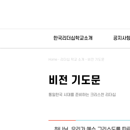
한국리더십학교소개
공지사
설립취지와 목적
공지사항
Home - 리더십 학교 소개 - 비전 기도문
커리큘럼 소개
재정보고
비전 기도문
입학안내
뉴스레터
통일한국 시대를 준비하는 크리스천 리더십
섬기는 사람들
비전 기도문
연혁
하나님, 우리가 예수 그리스도를 따