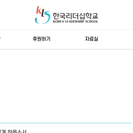
항
후원하기
자료실
후원안내
동영상강의
강의자료
필드스터디 영상
아
기타영상
클
르게 하옵소서